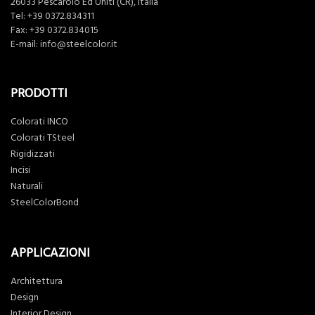
26033 Pescarolo Ed Uniti (CR), Italia
Tel:
+39 0372.834311
Fax: +39 0372.834015
E-mail:
info@steelcolor.it
PRODOTTI
Colorati INCO
Colorati TSteel
Rigidizzati
Incisi
Naturali
SteelColorBond
APPLICAZIONI
Architettura
Design
Interior Design