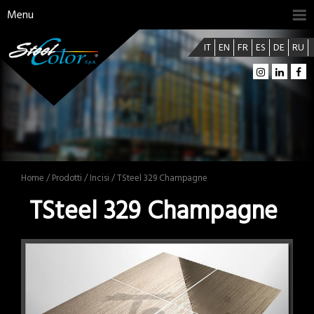
Menu
IT
EN
FR
ES
DE
RU
Home
/
Prodotti
/
Incisi
/ TSteel 329 Champagne
TSteel 329 Champagne