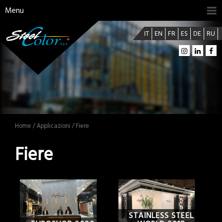
Menu
IT
EN
FR
ES
DE
RU
Home
/
Applicazioni
/ Fiere
Fiere
STAINLESS STEEL