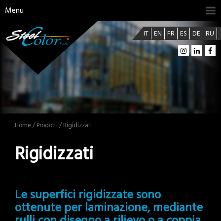
Menu
IT
EN
FR
ES
DE
RU
Home
/
Prodotti
/ Rigidizzati
Rigidizzati
Le superfici rigidizzate sono
ottenute per laminazione, mediante
rulli con disegno a rilievo o a coppia