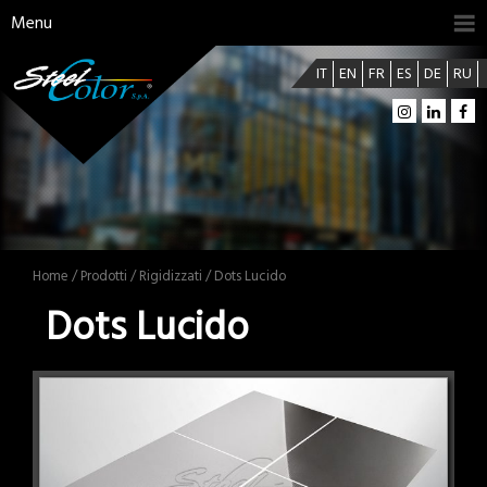
Menu
IT
EN
FR
ES
DE
RU
Home
/
Prodotti
/
Rigidizzati
/ Dots Lucido
Dots Lucido