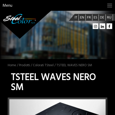
Menu
IT
EN
FR
ES
DE
RU
Home
/
Prodotti
/
Colorati TSteel
/ TSTEEL WAVES NERO SM
TSTEEL WAVES NERO
SM