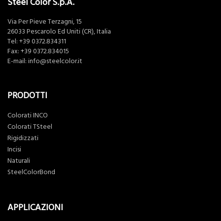
Steel Color S.p.A.
Via Per Pieve Terzagni, 15
26033 Pescarolo Ed Uniti (CR), Italia
Tel:
+39 0372.834311
Fax: +39 0372.834015
E-mail:
info@steelcolor.it
PRODOTTI
Colorati INCO
Colorati TSteel
Rigidizzati
Incisi
Naturali
SteelColorBond
APPLICAZIONI