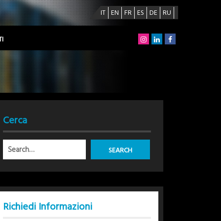
IT
EN
FR
ES
DE
RU
I
Cerca
Richiedi Informazioni