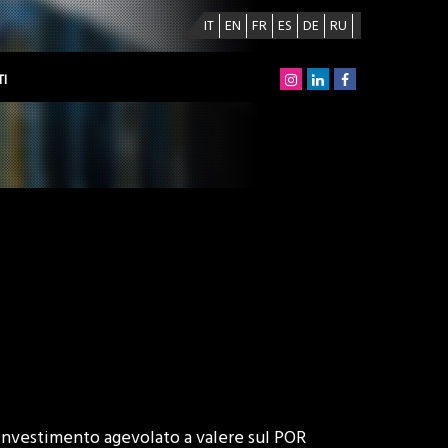
IT
EN
FR
ES
DE
RU
I
investimento agevolato a valere sul POR