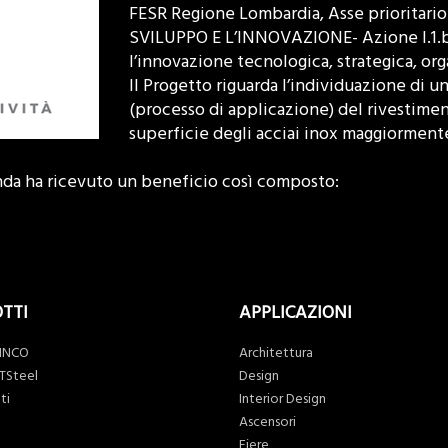
FESR Regione Lombardia, Asse prioritari
SVILUPPO E L’INNOVAZIONE- Azione I.1.b.1
l’innovazione tecnologica, strategica, or
Il Progetto riguarda l’individuazione di
(processo di applicazione) del rivestimen
superficie degli acciai inox maggiormente
enda ha ricevuto un beneficio così composto:
TTI
APPLICAZIONI
 INCO
Architettura
 TSteel
Design
ti
Interior Design
Ascensori
Fiere