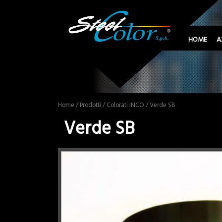
HOME
A
Home
/
Prodotti
/
Colorati INCO
/ Verde SB
Verde SB