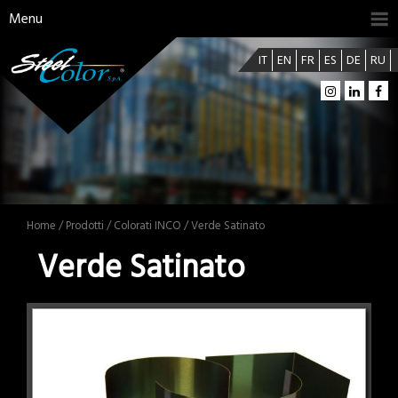
Menu
IT
EN
FR
ES
DE
RU
Home
/
Prodotti
/
Colorati INCO
/ Verde Satinato
Verde Satinato