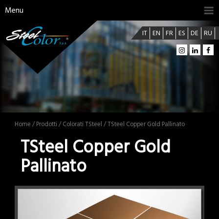
Menu
IT
EN
FR
ES
DE
RU
Home
/
Prodotti
/
Colorati TSteel
/ TSteel Copper Gold Pallinato
TSteel Copper Gold
Pallinato