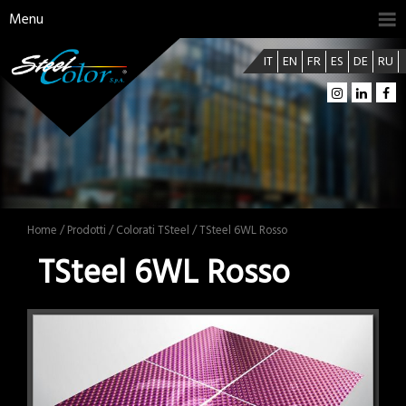
Menu
IT
EN
FR
ES
DE
RU
Home
/
Prodotti
/
Colorati TSteel
/ TSteel 6WL Rosso
TSteel 6WL Rosso