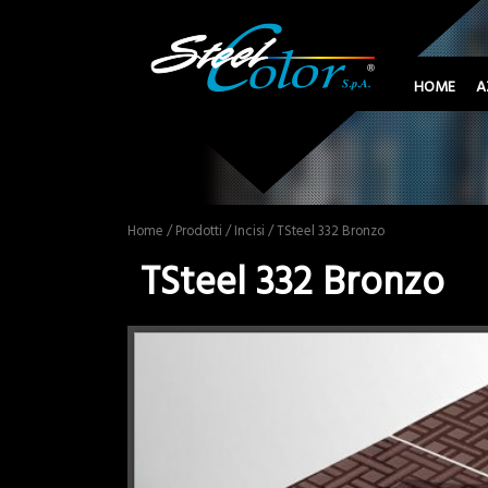
HOME
A
Home
/
Prodotti
/
Incisi
/ TSteel 332 Bronzo
TSteel 332 Bronzo