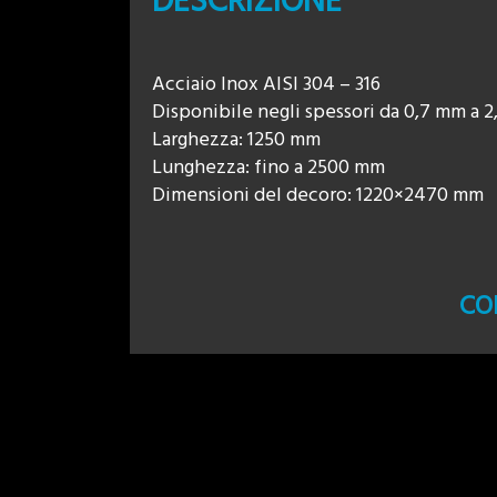
DESCRIZIONE
Acciaio Inox AISI 304 – 316
Disponibile negli spessori da 0,7 mm a 
Larghezza: 1250 mm
Lunghezza: fino a 2500 mm
Dimensioni del decoro: 1220×2470 mm
CO