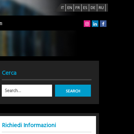
IT
EN
FR
ES
DE
RU
I
Cerca
Richiedi Informazioni