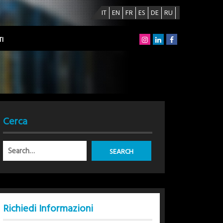
IT
EN
FR
ES
DE
RU
I
Cerca
Richiedi Informazioni