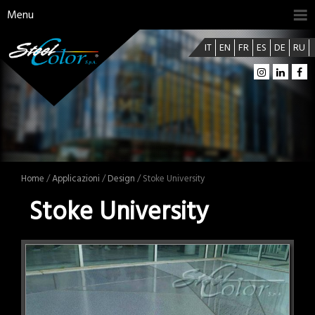
Menu
IT
EN
FR
ES
DE
RU
Home
/
Applicazioni
/
Design
/ Stoke University
Stoke University