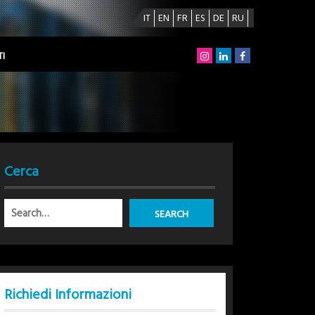
IT
EN
FR
ES
DE
RU
I
Cerca
Richiedi Informazioni