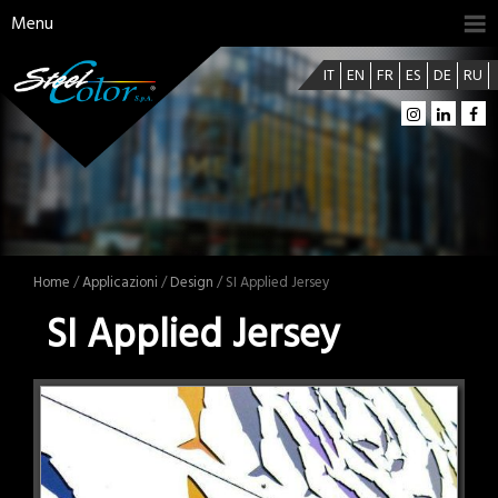
Menu
IT
EN
FR
ES
DE
RU
Home
/
Applicazioni
/
Design
/ SI Applied Jersey
SI Applied Jersey