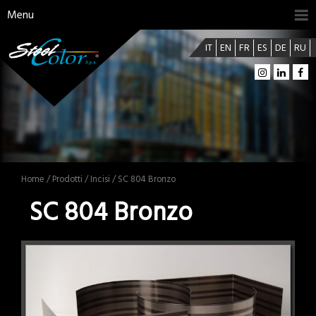
Menu
IT
EN
FR
ES
DE
RU
Home
/
Prodotti
/
Incisi
/ SC 804 Bronzo
SC 804 Bronzo