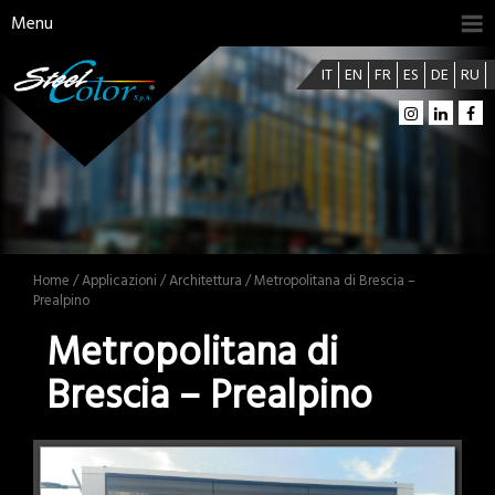
Menu
IT
EN
FR
ES
DE
RU
Home
/
Applicazioni
/
Architettura
/ Metropolitana di Brescia –
Prealpino
Metropolitana di
Brescia – Prealpino