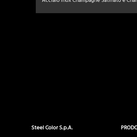
Acciaio Inox Champagne Satinato e Cha
Steel Color S.p.A.
PRODO