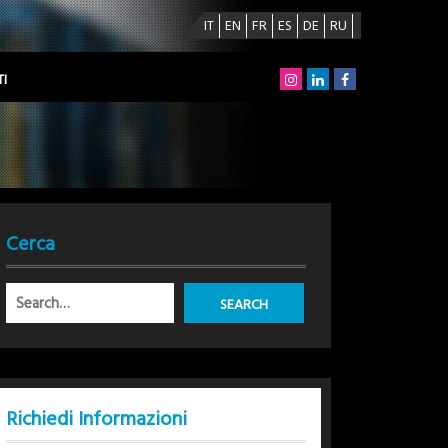
IT
EN
FR
ES
DE
RU
I
Cerca
Richiedi Informazioni