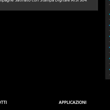
mpagne Satinato con Stampa Digitale AISI 304
TTI
APPLICAZIONI