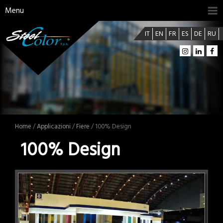
Menu
IT
EN
FR
ES
DE
RU
Home
/
Applicazioni
/
Fiere
/ 100% Design
100% Design