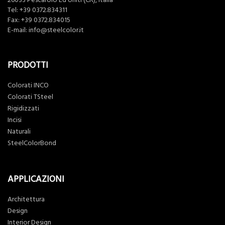
26033 Pescarolo Ed Uniti (CR), Italia
Tel:
+39 0372.834311
Fax: +39 0372.834015
E-mail:
info@steelcolor.it
PRODOTTI
Colorati INCO
Colorati TSteel
Rigidizzati
Incisi
Naturali
SteelColorBond
APPLICAZIONI
Architettura
Design
Interior Design